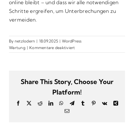
online bleibt – und dass wir alle notwendigen
Schritte ergreifen, um Unterbrechungen zu
vermeiden.
By
netzlodern
|
18.09.2025
|
WordPress
für
Wartung
|
Kommentare deaktiviert
Ist
meine
Website
während
Share This Story, Choose Your
der
Wartung
Platform!
offline?
Facebook
X
Reddit
LinkedIn
WhatsApp
Telegram
Tumblr
Pinterest
Vk
Xing
Email