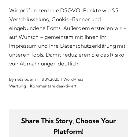
Wir prüfen zentrale DSGVO-Punkte wie SSL-
Verschlüsselung, Cookie-Banner und
eingebundene Fonts. Außerdem erstellen wir –
auf Wunsch – gemeinsam mit Ihnen Ihr
Impressum und Ihre Datenschutzerklärung mit
unseren Tools. Damit reduzieren Sie das Risiko
von Abmahnungen deutlich.
By
netzlodern
|
18.09.2025
|
WordPress
für
Wartung
|
Kommentare deaktiviert
Deckt
die
Wartung
auch
Share This Story, Choose Your
rechtliche
Aspekte
Platform!
wie